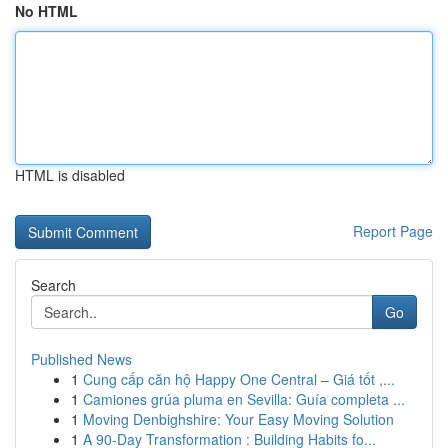
No HTML
HTML is disabled
Report Page
Search
Go
Published News
1
Cung cấp căn hộ Happy One Central – Giá tốt ,...
1
Camiones grúa pluma en Sevilla: Guía completa ...
1
Moving Denbighshire: Your Easy Moving Solution
1
A 90-Day Transformation : Building Habits fo...