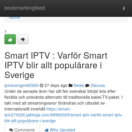
Home
bookmarkingfeed
Togg
navi
Home
1
Smart IPTV : Varför Smart
IPTV blir allt populärare i
Sverige
iptvsverige492926
27 days ago
News
Discuss
Under de senaste åren har allt fler svenskar börjat leta efter
flexibla och prisvärda alternativ till traditionella kabel-TV-paket. I
takt med att streamingvanor förändras och utbudet av
internationellt innehåll
https://smart-
iptv273026.jaiblogs.com/68962029/smart-iptv-varför-smart-iptv-
blir-allt-populärare-i-sverige
Comments
Who Upvoted