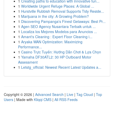
1
Creating paths to education with innovative fun...
1
Worldwide Urgent Refuge Places: A Global ...
1
Hurstville Rubbish Removal Supports Tidy Reside...
1
Marijuana in the city: A Growing Problem?
1
Discovering Pampanga's Finest Getaways: Best Pr...
1
Agen SEO Agency Nusantara Terbaik untuk ...
1
Localiza los Mejores Modelos para Anuncios ...
1
Amant's Cleaning : Expert Floor Cleaning i...
1
Aryaka WAN Optimization: Maximizing
Performance...
1
Casino Trực Tuyến: Hướng Dẫn Chơi & Lựa Chọn
1
Yamaha DF30ATL2: 30 HP Outboard Motor
Assessment
1
Letstg_official: Newest Recent Latest Updates a...
Copyright © 2026 |
Advanced Search
|
Live
|
Tag Cloud
|
Top
Users
| Made with
Kliqqi CMS
|
All RSS Feeds