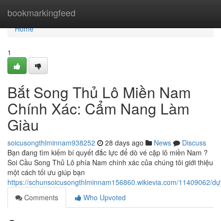
Home
bookmarkingfeed
Home
1
Bắt Song Thủ Lô Miền Nam
Chính Xác: Cẩm Nang Làm
Giàu
soicusongthlminnam938252
28 days ago
News
Discuss
Bạn đang tìm kiếm bí quyết đắc lực để dò vé cặp lô miền Nam ?
Soi Cầu Song Thủ Lô phía Nam chính xác của chúng tôi giới thiệu
một cách tối ưu giúp bạn
https://schunsoicusongthlminnam156860.wikievia.com/11409062
Comments
Who Upvoted