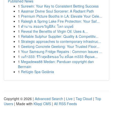
Published News
1
Surewin: Your Key to Consistent Betting Success
1
Aasimar Divine Soul Sorcerer: A Radiant Path
1
Premium Picture Booths in LA: Elevate Your Cele...
1
Raleigh & Spring Lake Fire Protection: Your Saf...
1
ตำนาน สยองขวัญผีสิง: โลก มนุษย์
1
Reveal the Benefits of Virgin Oil: Uses &...
1
Reliable Sulphur Supplier: Quality & Competitiv...
1
Strategic approaches to contemporary infrastruc...
1
Geelong Concrete Geelong: Your Trusted Floor...
1
Your Samsung Fridge Repairs : Common Issues ...
1
เมก้า333: รีวิวสุดฮิตของเว็บ สล็อต m333 ที่คุณต...
1
Megadewa88 Medan: Panduan copyright dan
Bermain
1
Refúgio Spa Goiânia
Copyright © 2026 |
Advanced Search
|
Live
|
Tag Cloud
|
Top
Users
| Made with
Kliqqi CMS
|
All RSS Feeds