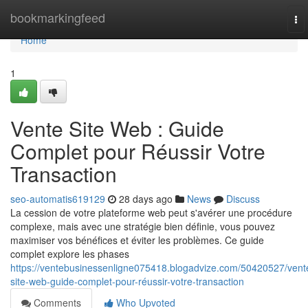
Home
bookmarkingfeed
To
nav
Home
1
Vente Site Web : Guide
Complet pour Réussir Votre
Transaction
seo-automatis619129
28 days ago
News
Discuss
La cession de votre plateforme web peut s'avérer une procédure
complexe, mais avec une stratégie bien définie, vous pouvez
maximiser vos bénéfices et éviter les problèmes. Ce guide
complet explore les phases
https://ventebusinessenligne075418.blogadvize.com/50420527/vent
site-web-guide-complet-pour-réussir-votre-transaction
Comments
Who Upvoted