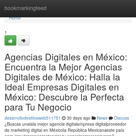
Home
bookmarkingfeed
Home
1
Agencias Digitales en México:
Encuentra la Mejor Agencias
Digitales de México: Halla la
Ideal Empresas Digitales en
México: Descubre la Perfecta
para Tu Negocio
desarrollodesitiosweb511751
30 days ago
News
Discuss
¿Buscas unalala mejor agencia digitalempresa digitalproveedor
de marketing digital en Méxicola República Mexicanaeste país