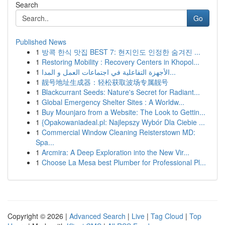
Search
Go
Published News
1
방콕 한식 맛집 BEST 7: 현지인도 인정한 숨겨진 ...
1
Restoring Mobility : Recovery Centers in Khopol...
1
الأجهزة التفاعلية في اجتماعات العمل و المدا...
1
靓号地址生成器：轻松获取波场专属靓号
1
Blackcurrant Seeds: Nature's Secret for Radiant...
1
Global Emergency Shelter Sites : A Worldw...
1
Buy Mounjaro from a Website: The Look to Gettin...
1
{Opakowaniadeal.pl: Najlepszy Wybór Dla Ciebie ...
1
Commercial Window Cleaning Reisterstown MD:
Spa...
1
Arcmira: A Deep Exploration into the New Vir...
1
Choose La Mesa best Plumber for Professional Pl...
Copyright © 2026 |
Advanced Search
|
Live
|
Tag Cloud
|
Top