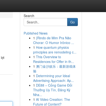
Search
Go
Published News
1
{Rindo de Mim Pra Não
Chorar: O Humor Irônico ...
1
How quantum physics
principles are remodeling c...
1
This Overview to
lợi
Residences for Offer in th...
1
澳门金沙娱乐：最新游戏体
验
1
Determining your Ideal
Advertising Approach: Ap...
1
DE88 – Cổng Game Đổi
Thưởng Uy Tín, Đăng Ký
Nha...
1
AI Video Creation: The
Future of Content?