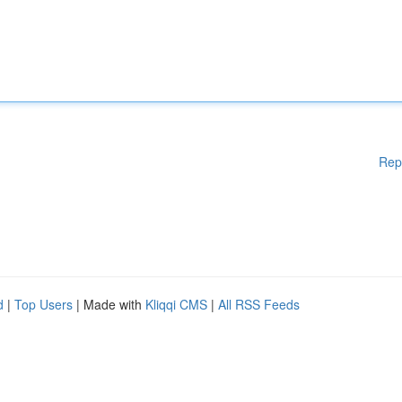
Rep
d
|
Top Users
| Made with
Kliqqi CMS
|
All RSS Feeds