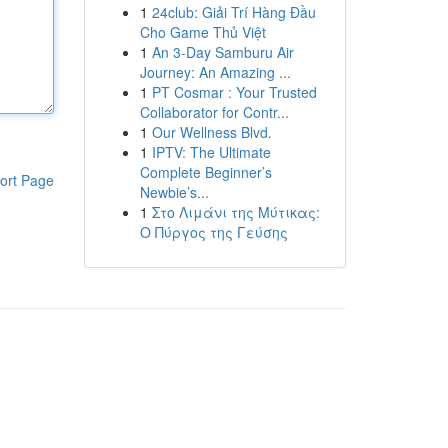
1
24club: Giải Trí Hàng Đầu
Cho Game Thủ Việt
1
An 3-Day Samburu Air
Journey: An Amazing ...
1
PT Cosmar : Your Trusted
Collaborator for Contr...
1
Our Wellness Blvd.
1
IPTV: The Ultimate
Complete Beginner’s
ort Page
Newbie’s...
1
Στο Λιμάνι της Μύτικας:
Ο Πύργος της Γεύσης