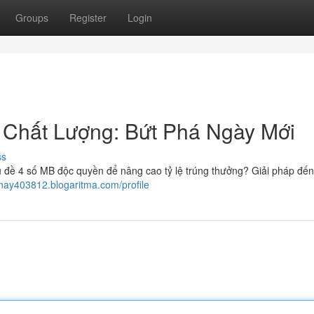
Groups
Register
Login
Chất Lượng: Bứt Phá Ngày Mới
ss
ề 4 số MB độc quyền để nâng cao tỷ lệ trúng thưởng? Giải pháp đến 
nay403812.blogaritma.com/profile