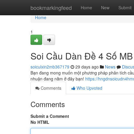
Home
bookmarkingfeed
Home
New
Submit
Home
1
Soi Cầu Dàn Đề 4 Số MB 
soiculxin2mb367179
29 days ago
News
Discu
Bạn đang mong muốn một phương pháp phân tích cầu đ
nhuận đang nằm ở đây bạn!
https://hngdnsoicudn4hm
Comments
Who Upvoted
Comments
Submit a Comment
No HTML