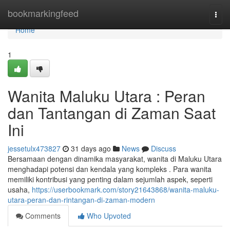
Home
bookmarkingfeed
Togg
navi
Home
1
Wanita Maluku Utara : Peran
dan Tantangan di Zaman Saat
Ini
jessetulx473827
31 days ago
News
Discuss
Bersamaan dengan dinamika masyarakat, wanita di Maluku Utara
menghadapi potensi dan kendala yang kompleks . Para wanita
memiliki kontribusi yang penting dalam sejumlah aspek, seperti
usaha,
https://userbookmark.com/story21643868/wanita-maluku-
utara-peran-dan-rintangan-di-zaman-modern
Comments
Who Upvoted