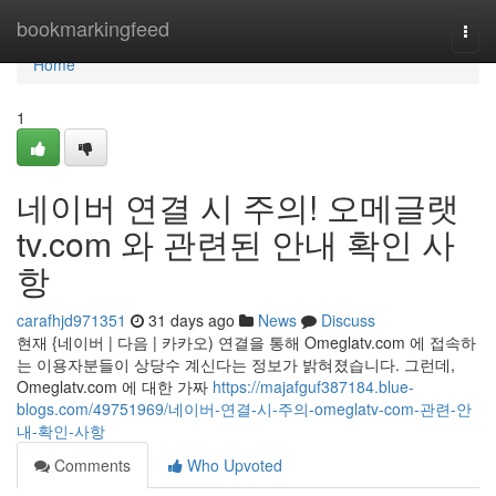
Home
bookmarkingfeed
Togg
navi
Home
1
네이버 연결 시 주의! 오메글랫
tv.com 와 관련된 안내 확인 사
항
carafhjd971351
31 days ago
News
Discuss
현재 {네이버 | 다음 | 카카오) 연결을 통해 Omeglatv.com 에 접속하
는 이용자분들이 상당수 계신다는 정보가 밝혀졌습니다. 그런데,
Omeglatv.com 에 대한 가짜
https://majafguf387184.blue-
blogs.com/49751969/네이버-연결-시-주의-omeglatv-com-관련-안
내-확인-사항
Comments
Who Upvoted