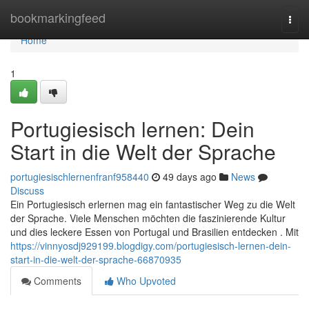
Home
bookmarkingfeed
Togg
navi
Home
1
Portugiesisch lernen: Dein
Start in die Welt der Sprache
portugiesischlernenfranf958440
49 days ago
News
Discuss
Ein Portugiesisch erlernen mag ein fantastischer Weg zu die Welt
der Sprache. Viele Menschen möchten die faszinierende Kultur
und dies leckere Essen von Portugal und Brasilien entdecken . Mit
https://vinnyosdj929199.blogdigy.com/portugiesisch-lernen-dein-
start-in-die-welt-der-sprache-66870935
Comments
Who Upvoted