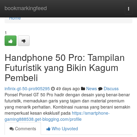
Home
bookmarkingfeed
Togg
navi
Home
1
Handphone 50 Pro: Tampilan
Futuristik yang Bikin Kagum
Pembeli
infinix-gt-50-pro905295
49 days ago
News
Discuss
Ponsel Ponsel GT 50 Pro hadir dengan desain yang benar-benar
futuristik, memadukan garis yang tajam dan material premium
yang menarik perhatian. Kombinasi nuansa yang berani semakin
memperkuat kesan eksklusif pada
https://smartphone-
gaming888538.get-blogging.com/profile
Comments
Who Upvoted