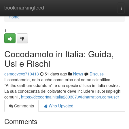
Home
bookmarkingfeed
Togg
navi
Home
1
Cocodamolo in Italia: Guida,
Usi e Rischi
esmeevevx710413
51 days ago
News
Discuss
Il cocodamolo, noto anche come erba dal nome scientifico
*Anthoxanthum odoratum*, è una specie diffusa in Italia nostro .
La sua conoscenza del coltivatore deve includere i suoi impieghi
comuni ,
https://dexedrinainitalia289307.wikinarration.com/user
Comments
Who Upvoted
Comments