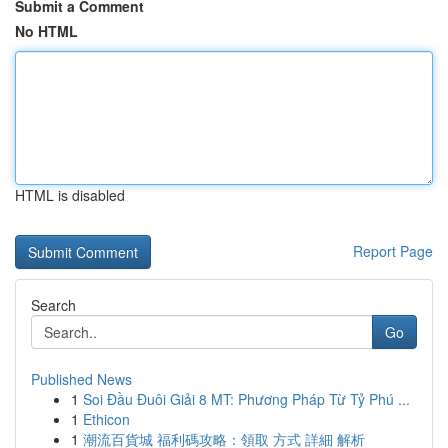
Submit a Comment
No HTML
HTML is disabled
Report Page
Search
Go
Published News
1
Soi Đầu Đuôi Giải 8 MT: Phương Pháp Từ Tỷ Phú ...
1
Ethicon
1
潮流百貨城 福利碼攻略：領取 方式 詳細 解析