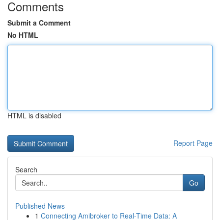
Comments
Submit a Comment
No HTML
HTML is disabled
Report Page
Search
Go
Published News
1
Connecting Amibroker to Real-Time Data: A