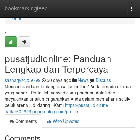
Home
bookmarkingfeed
Togg
navi
Home
1
pusatjudionline: Panduan
Lengkap dan Terpercaya
sashaqyzc259799
50 days ago
News
Discuss
Mencari panduan tentang pusatjudionline? Anda berada di area
yang benar ! Portal ini menyediakan panduan detail dan
meyakinkan untuk mengarahkan Anda dalam memahami seluk-
beluk arena judi daring . Kami
https://pusatjudionline-
daftar602699.popup-blog.com/profile
Comments
Who Upvoted
Comments