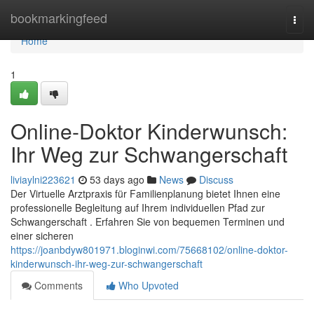
Home
bookmarkingfeed
Togg
navi
Home
1
Online-Doktor Kinderwunsch:
Ihr Weg zur Schwangerschaft
liviaylni223621
53 days ago
News
Discuss
Der Virtuelle Arztpraxis für Familienplanung bietet Ihnen eine
professionelle Begleitung auf Ihrem individuellen Pfad zur
Schwangerschaft . Erfahren Sie von bequemen Terminen und
einer sicheren
https://joanbdyw801971.bloginwi.com/75668102/online-doktor-
kinderwunsch-ihr-weg-zur-schwangerschaft
Comments
Who Upvoted