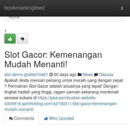
Home
bookmarkingfeed
Togg
navi
Home
1
Slot Gacor: Kemenangan
Mudah Menanti!
slot-demo-gratis616461
50 days ago
News
Discuss
Apakah Anda mencari peluang untuk meraih uang dengan cepat
? Permainan Slot Gacor adalah solusinya yang tepat! Dengan
tingkat hadiah yang tinggi, ragam pemain sekarang menikmati
sensasi sukses di
https://jasa-pembuatan-website-
4309919.spintheblog.com/42100311/slot-gacor-kemenangan-
mudah-menanti
Comments
Who Upvoted