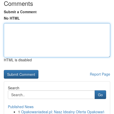
Comments
Submit a Comment
No HTML
HTML is disabled
Report Page
Search
Go
Published News
1
Opakowaniadeal.pl: Nasz Idealny Oferta Opakowań