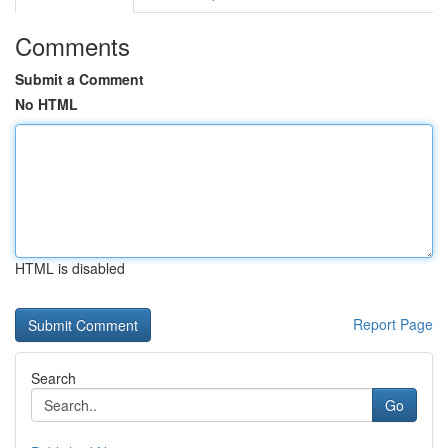
Comments
Submit a Comment
No HTML
HTML is disabled
Report Page
Search
Go