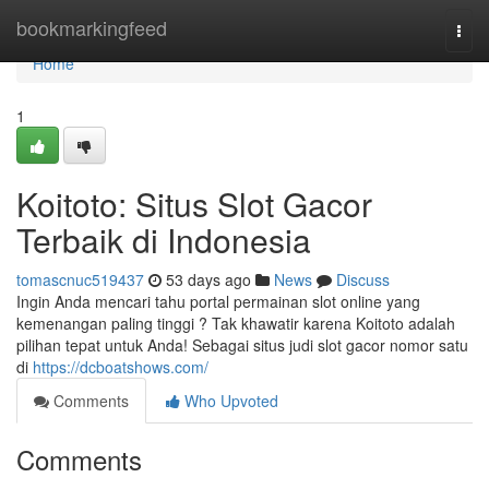
Home
bookmarkingfeed
Togg
navi
Home
1
Koitoto: Situs Slot Gacor
Terbaik di Indonesia
tomascnuc519437
53 days ago
News
Discuss
Ingin Anda mencari tahu portal permainan slot online yang
kemenangan paling tinggi ? Tak khawatir karena Koitoto adalah
pilihan tepat untuk Anda! Sebagai situs judi slot gacor nomor satu
di
https://dcboatshows.com/
Comments
Who Upvoted
Comments