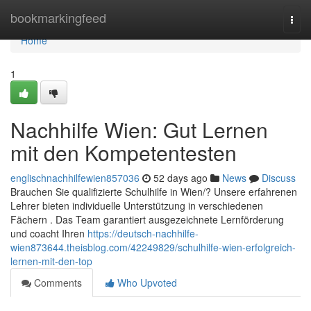
Home
bookmarkingfeed
Togg
navi
Home
1
Nachhilfe Wien: Gut Lernen
mit den Kompetentesten
englischnachhilfewien857036
52 days ago
News
Discuss
Brauchen Sie qualifizierte Schulhilfe in Wien/? Unsere erfahrenen
Lehrer bieten individuelle Unterstützung in verschiedenen
Fächern . Das Team garantiert ausgezeichnete Lernförderung
und coacht Ihren
https://deutsch-nachhilfe-
wien873644.theisblog.com/42249829/schulhilfe-wien-erfolgreich-
lernen-mit-den-top
Comments
Who Upvoted