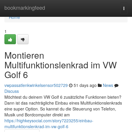
Home
bookmarkingfeed
Togg
navi
Home
1
Montieren
Multifunktionslenkrad im VW
Golf 6
vwpassatlenkwinkelsensor502729
51 days ago
News
Discuss
Möchtest du deinem VW Golf 6 zusätzliche Funktionen bieten?
Dann ist das nachträgliche Einbau eines Multifunktionslenkrads
eine super Option. So kannst du die Steuerung von Telefon,
Musik und Bordcomputer direkt am
https://highkeysocial.com/story7223255/einbau-
multifunktionslenkrad-im-vw-golf-6