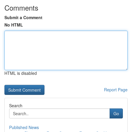
Comments
Submit a Comment
No HTML
HTML is disabled
Report Page
Search
Go
Published News