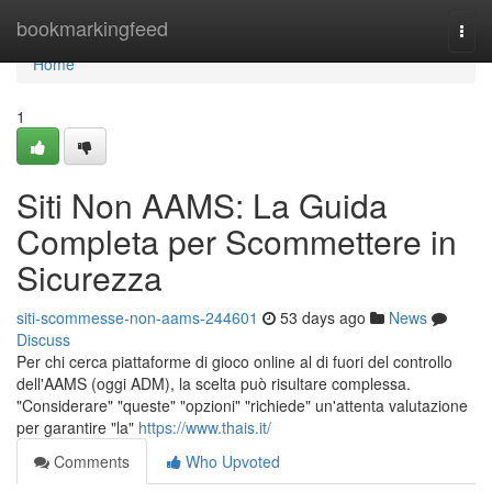
Home
bookmarkingfeed
Togg
navi
Home
1
Siti Non AAMS: La Guida
Completa per Scommettere in
Sicurezza
siti-scommesse-non-aams-244601
53 days ago
News
Discuss
Per chi cerca piattaforme di gioco online al di fuori del controllo
dell'AAMS (oggi ADM), la scelta può risultare complessa.
"Considerare" "queste" "opzioni" "richiede" un'attenta valutazione
per garantire "la"
https://www.thais.it/
Comments
Who Upvoted