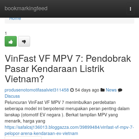
Home
bookmarkingfeed
Togg
navi
Home
1
VinFast VF MPV 7: Pendobrak
Pasar Kendaraan Listrik
Vietnam?
produsenotomotifasalviet311458
54 days ago
News
Discuss
Peluncuran VinFast VF MPV 7 menimbulkan perdebatan
seberapa model ini berpotensi merupakan peran penting dalam
lanskap {otomotif EV negara ). Berkat tampilan MPV yang
menarik, harga yang
https://safalcsj136013.bloggazza.com/39899484/vinfast-vf-mpv-7-
pelopor-arena-kendaraan-ev-vietnam