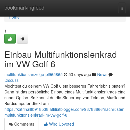
Home
bookmarkingfeed
Togg
navi
Home
1
Einbau Multifunktionslenkrad
im VW Golf 6
multifunktionsanzeige-pl965865
53 days ago
News
Discuss
Möchtest du deinem VW Golf 6 ein besseres Fahrerlebnis bieten?
Dann ist das persönliche Einbau eines Multifunktionslenkrads eine
super Option. So kannst du die Steuerung von Telefon, Musik und
Bordcomputer direkt am
https://katrinallfb918538.affiliatblogger.com/93783866/nachrüsten-
multifunktionslenkrad-im-vw-golf-6
Comments
Who Upvoted