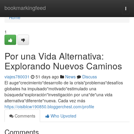
Home
bookmarkingfeed
Togg
navi
Home
1
Por una Vida Alternativa:
Explorando Nuevos Caminos
viajes780031
51 days ago
News
Discuss
El auge"crecimiento"desarrollo de la crisis"problemas"desafíos
globales ha impulsado"motivado"estimulado una
búsqueda"exploración"investigación por una"de"una vida
alternativa"diferente"nueva. Cada vez más
https://oisiblcw190850.bloggerchest.com/profile
Comments
Who Upvoted
Comments