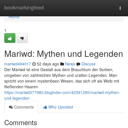
Home
bookmarkingfeed
Togg
navi
Home
1
Mariwd: Mythen und Legenden
mariwd494017
52 days ago
News
Discuss
Der Mariwd ist eine Gestalt aus dem Brauchtum der Sorben,
umgeben von zahlreichen Mythen und uralten Legenden. Man
spricht von einem mysteriösen Wesen, das sich oft als Weib mit
fließenden Haaren
https://mariwd377980.bloginder.com/42391280/mariwd-mythen-
und-legenden
Comments
Who Upvoted
Comments