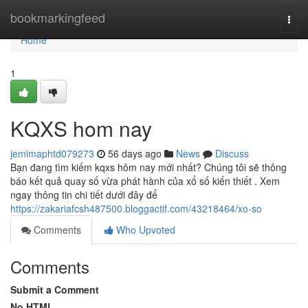
Home
bookmarkingfeed
Togg
navi
Home
1
KQXS hom nay
jemimaphtd079273
56 days ago
News
Discuss
Bạn đang tìm kiếm kqxs hôm nay mới nhất? Chúng tôi sẽ thông
báo kết quả quay số vừa phát hành của xổ số kiến thiết . Xem
ngay thông tin chi tiết dưới đây để
https://zakariafcsh487500.bloggactif.com/43218464/xo-so
Comments
Who Upvoted
Comments
Submit a Comment
No HTML