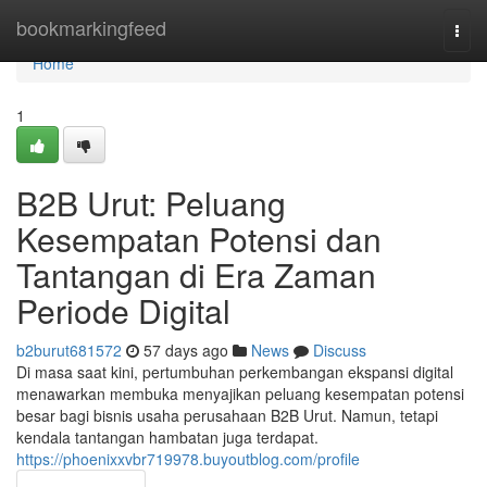
Home
bookmarkingfeed
Togg
navi
Home
1
B2B Urut: Peluang
Kesempatan Potensi dan
Tantangan di Era Zaman
Periode Digital
b2burut681572
57 days ago
News
Discuss
Di masa saat kini, pertumbuhan perkembangan ekspansi digital
menawarkan membuka menyajikan peluang kesempatan potensi
besar bagi bisnis usaha perusahaan B2B Urut. Namun, tetapi
kendala tantangan hambatan juga terdapat.
https://phoenixxvbr719978.buyoutblog.com/profile