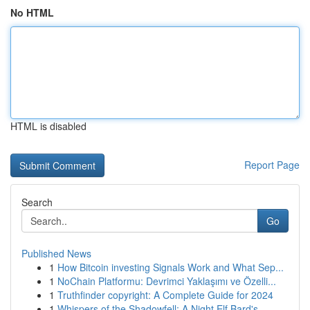
No HTML
HTML is disabled
Report Page
Search
Go
Published News
1
How Bitcoin investing Signals Work and What Sep...
1
NoChain Platformu: Devrimci Yaklaşımı ve Özelli...
1
Truthfinder copyright: A Complete Guide for 2024
1
Whispers of the Shadowfell: A Night Elf Bard's ...