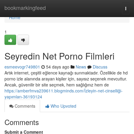
Home
bookmarkingfeed
Togg
navi
Home
1
Seyredin Net Porno Filmleri
esmeevogr749801
54 days ago
News
Discuss
Artık internet, çeşitli eğlence kaynağı sunmaktadır. Özellikle de hd
porno izle alanında arayan kişiler için, sayısız seçenek mevcuttur.
Ancak, güvenilir bir site seçmek, hem sağlığınız hem de
https://amberfmva239611.blogminds.com/İzleyin-net-cinselliği-
yapımları-36193124
Comments
Who Upvoted
Comments
Submit a Comment