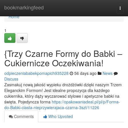
Home
bookmarkingfeed
Togg
navi
Home
1
{Trzy Czarne Formy do Babki –
Cukiernicze Oczekiwania!
odpieczeniababekpomapich935228
56 days ago
News
Discuss
Zasmakuj nową jakość wypieku drożdżówki dzięki naszym Trzem
Eleganckim Formom! Jest idealne propozycja dla każdego
cukiernika, który dąży wyczarować stylowe i apetyczne babki na
święta. Pojedyncza forma
https://opakowaniadeal.pl/pl/p/Forma-
do-Babki-ciasta-nieprzywierajaca-czarna-3szt/11226
Comments
Who Upvoted