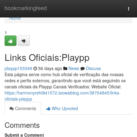
Home
bookmarkingfeed
Togg
navi
Home
1
Links Oficiais:Playpp
playpp153349
56 days ago
News
Discuss
Esta página serve como hub oficial de verificação das nossas
redes e perfis externos, garantindo que você está seguindo os
canais oficiais da Playpp Canais Verificados: Website Oficial:
https://harmonyreht841572.laowaiblog.com/38704845/links-
oficiais-playpp
Comments
Who Upvoted
Comments
Submit a Comment