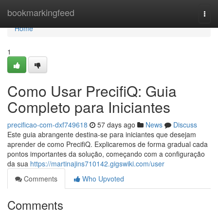
Home
bookmarkingfeed
Togg
navi
Home
1
Como Usar PrecifiQ: Guia
Completo para Iniciantes
precificao-com-dxf749618
57 days ago
News
Discuss
Este guia abrangente destina-se para iniciantes que desejam
aprender de como PrecifiQ. Explicaremos de forma gradual cada
pontos importantes da solução, começando com a configuração
da sua
https://martinajins710142.gigswiki.com/user
Comments
Who Upvoted
Comments