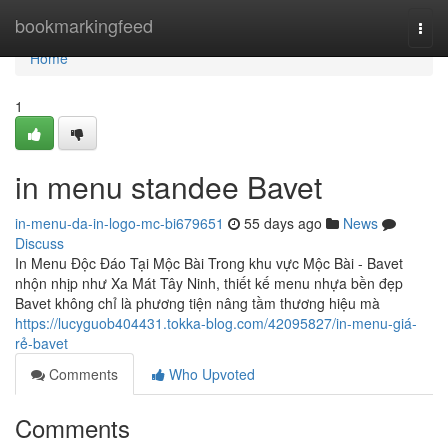
Home
bookmarkingfeed
Togg
navi
Home
1
in menu standee Bavet
in-menu-da-in-logo-mc-bi679651
55 days ago
News
Discuss
In Menu Độc Đáo Tại Mộc Bài Trong khu vực Mộc Bài - Bavet
nhộn nhịp như Xa Mát Tây Ninh, thiết kế menu nhựa bền đẹp
Bavet không chỉ là phương tiện nâng tầm thương hiệu mà
https://lucyguob404431.tokka-blog.com/42095827/in-menu-giá-
rẻ-bavet
Comments
Who Upvoted
Comments