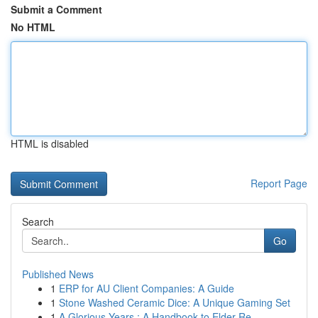
Submit a Comment
No HTML
HTML is disabled
Report Page
Search
Go
Published News
1
ERP for AU Client Companies: A Guide
1
Stone Washed Ceramic Dice: A Unique Gaming Set
1
A Glorious Years : A Handbook to Elder Re...