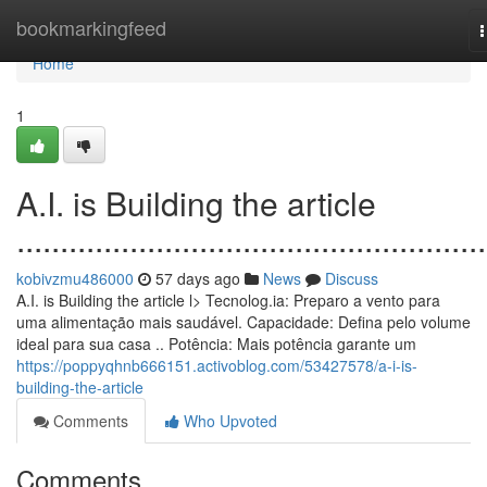
Home
bookmarkingfeed
n
Home
1
A.I. is Building the article
......................................................
kobivzmu486000
57 days ago
News
Discuss
A.I. is Building the article l> Tecnolog.ia: Preparo a vento para
uma alimentação mais saudável. Capacidade: Defina pelo volume
ideal para sua casa .. Potência: Mais potência garante um
https://poppyqhnb666151.activoblog.com/53427578/a-i-is-
building-the-article
Comments
Who Upvoted
Comments