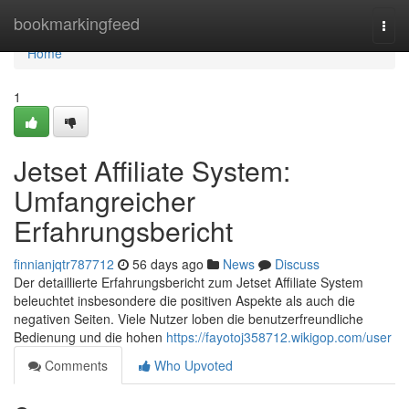
Home
bookmarkingfeed
Togg
navi
Home
1
Jetset Affiliate System:
Umfangreicher
Erfahrungsbericht
finnianjqtr787712
56 days ago
News
Discuss
Der detaillierte Erfahrungsbericht zum Jetset Affiliate System
beleuchtet insbesondere die positiven Aspekte als auch die
negativen Seiten. Viele Nutzer loben die benutzerfreundliche
Bedienung und die hohen
https://fayotoj358712.wikigop.com/user
Comments
Who Upvoted