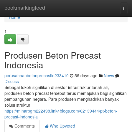
Home
bookmarkingfeed
Togg
navi
Home
1
Produsen Beton Precast
Indonesia
perusahaanbetonprecastin233410
56 days ago
News
Discuss
Sebagai tokoh signifikan di sektor infrastruktur tanah air,
produsen beton precast tersebut terus memajukan bagi signifikan
pembangunan negara. Para produsen menghadirkan banyak
solusi struktur
https://minarpgm222498.link4blogs.com/62139444/pt-beton-
precast-indonesia
Comments
Who Upvoted