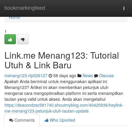
Home
bookmarkingfeed
Togg
navi
Home
1
Link.me Menang123: Tutorial
Utuh & Link Baru
menang123-rtp026127
58 days ago
News
Discuss
Apakah Anda berminat untuk menggunakan aplikasi ini
Menang123? Artikel ini akan memberikan petunjuk utuh
mengenai cara mengoptimalkan platform ini serta menampilkan
tautan yang valid untuk akses. Anda akan mengetahui
https://deacondzsc581740.shoutmyblog.com/40425936/heylink-
me-menang123-petunjuk-utuh-tautan-update
Comments
Who Upvoted