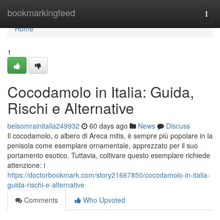
Home
bookmarkingfeed
Togg
navi
Home
1
Cocodamolo in Italia: Guida,
Rischi e Alternative
belsomrainitalia249932
60 days ago
News
Discuss
Il cocodamolo, o albero di Areca mitis, è sempre più popolare in la
penisola come esemplare ornamentale, apprezzato per il suo
portamento esotico. Tuttavia, coltivare questo esemplare richiede
attenzione: i
https://doctorbookmark.com/story21667850/cocodamolo-in-italia-
guida-rischi-e-alternative
Comments
Who Upvoted