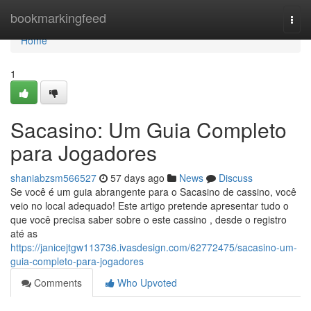
Home
bookmarkingfeed
Togg
navi
Home
1
Sacasino: Um Guia Completo
para Jogadores
shaniabzsm566527
57 days ago
News
Discuss
Se você é um guia abrangente para o Sacasino de cassino, você
veio no local adequado! Este artigo pretende apresentar tudo o
que você precisa saber sobre o este cassino , desde o registro
até as
https://janicejtgw113736.ivasdesign.com/62772475/sacasino-um-
guia-completo-para-jogadores
Comments
Who Upvoted