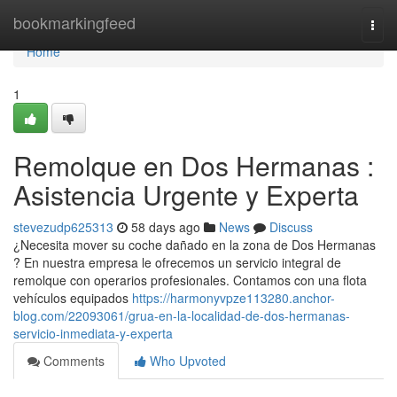
Home
bookmarkingfeed
Togg
navi
Home
1
Remolque en Dos Hermanas :
Asistencia Urgente y Experta
stevezudp625313
58 days ago
News
Discuss
¿Necesita mover su coche dañado en la zona de Dos Hermanas
? En nuestra empresa le ofrecemos un servicio integral de
remolque con operarios profesionales. Contamos con una flota
vehículos equipados
https://harmonyvpze113280.anchor-
blog.com/22093061/grua-en-la-localidad-de-dos-hermanas-
servicio-inmediata-y-experta
Comments
Who Upvoted