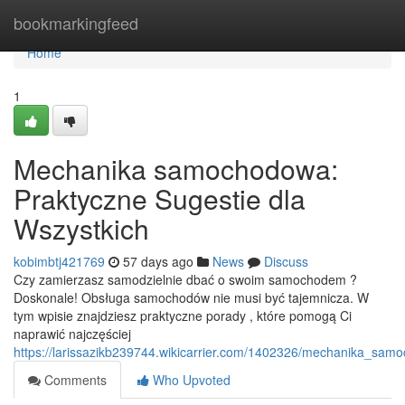
Home
bookmarkingfeed
Home
1
Mechanika samochodowa:
Praktyczne Sugestie dla
Wszystkich
kobimbtj421769
57 days ago
News
Discuss
Czy zamierzasz samodzielnie dbać o swoim samochodem ?
Doskonale! Obsługa samochodów nie musi być tajemnicza. W
tym wpisie znajdziesz praktyczne porady , które pomogą Ci
naprawić najczęściej
https://larissazikb239744.wikicarrier.com/1402326/mechanika_sam
Comments
Who Upvoted