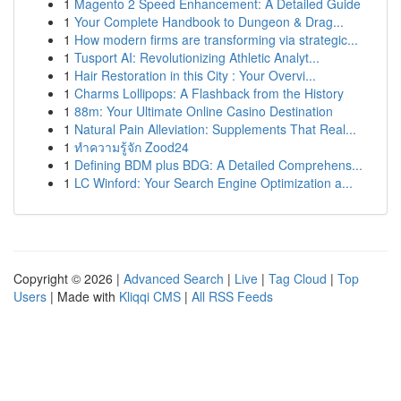
1
Magento 2 Speed Enhancement: A Detailed Guide
1
Your Complete Handbook to Dungeon & Drag...
1
How modern firms are transforming via strategic...
1
Tusport AI: Revolutionizing Athletic Analyt...
1
Hair Restoration in this City : Your Overvi...
1
Charms Lollipops: A Flashback from the History
1
88m: Your Ultimate Online Casino Destination
1
Natural Pain Alleviation: Supplements That Real...
1
ทำความรู้จัก Zood24
1
Defining BDM plus BDG: A Detailed Comprehens...
1
LC Winford: Your Search Engine Optimization a...
Copyright © 2026 |
Advanced Search
|
Live
|
Tag Cloud
|
Top
Users
| Made with
Kliqqi CMS
|
All RSS Feeds