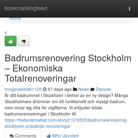
Home
bookmarkingfeed
Togg
navi
Home
1
Badrumsrenovering Stockholm
– Ekonomiska
Totalrenoveringar
imogensssf461125
57 days ago
News
Discuss
Är ditt badrummet i Stockholm i behov av en ny design? Många
Stockholmare drömmer om ett funktionellt och mysigt badrum,
men oroar sig ofta för utgifterna. Vi erbjuder totala
badrumsrenoveringar i Stockholm till
https://thebookmarkid.com/story21379555/badrumsrenovering-
stockholm-prisvärda-renoveringar
Comments
Who Upvoted