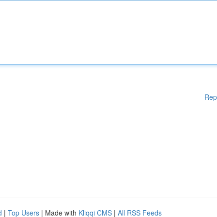
Rep
d
|
Top Users
| Made with
Kliqqi CMS
|
All RSS Feeds