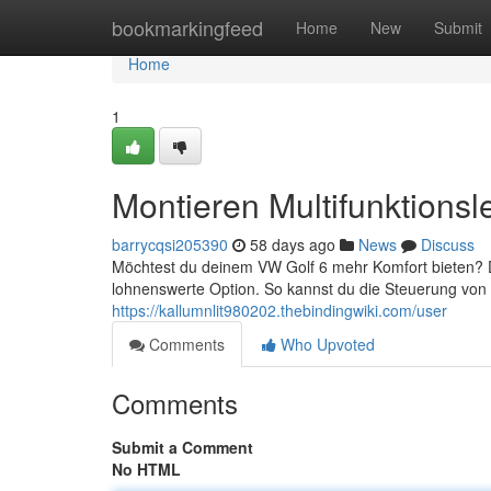
Home
bookmarkingfeed
Home
New
Submit
Home
1
Montieren Multifunktions
barrycqsi205390
58 days ago
News
Discuss
Möchtest du deinem VW Golf 6 mehr Komfort bieten? Da
lohnenswerte Option. So kannst du die Steuerung von
https://kallumnlit980202.thebindingwiki.com/user
Comments
Who Upvoted
Comments
Submit a Comment
No HTML