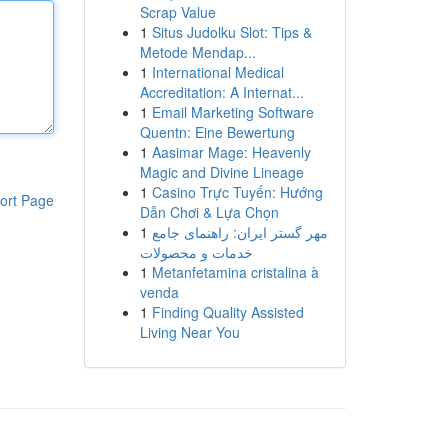
Scrap Value
1
Situs Judolku Slot: Tips &
Metode Mendap...
1
International Medical
Accreditation: A Internat...
1
Email Marketing Software
Quentn: Eine Bewertung
1
Aasimar Mage: Heavenly
Magic and Divine Lineage
1
Casino Trực Tuyến: Hướng
ort Page
Dẫn Chơi & Lựa Chọn
1
مهر گستر ایران: راهنمای جامع
خدمات و محصولات
1
Metanfetamina cristalina à
venda
1
Finding Quality Assisted
Living Near You