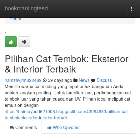
Home
bookmarkingfeed
Togg
navi
Home
1
Pilihan Cat Tembok: Eksterior
& Interior Terbaik
hamzavjrm822469
59 days ago
News
Discuss
Memilih warna cat dinding yang tepat untuk bangunan Anda
adalah langkah penting. Untuk tampilan luar, pertimbangkan cat
tembok luar yang tahan cuaca dan UV. Pilihan ideal meliputi cat
emulsion dengan
https://haimaybud621008.bloggactif.com/43064683/pilihan-cat-
tembok-eksterior-interior-terbaik
Comments
Who Upvoted