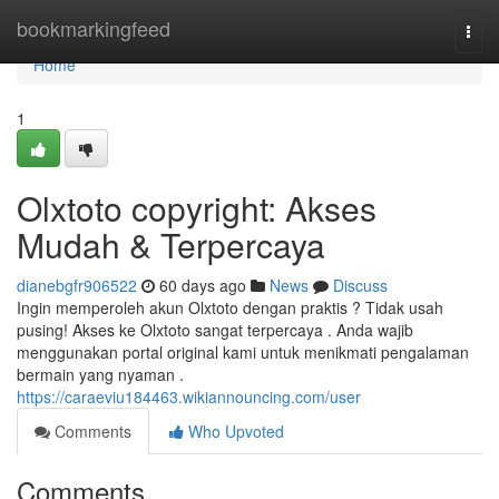
Home
bookmarkingfeed
Togg
navi
Home
1
Olxtoto copyright: Akses
Mudah & Terpercaya
dianebgfr906522
60 days ago
News
Discuss
Ingin memperoleh akun Olxtoto dengan praktis ? Tidak usah
pusing! Akses ke Olxtoto sangat terpercaya . Anda wajib
menggunakan portal original kami untuk menikmati pengalaman
bermain yang nyaman .
https://caraeviu184463.wikiannouncing.com/user
Comments
Who Upvoted
Comments