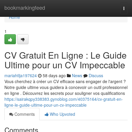
Home
bookmarkingfeed
Togg
navi
Home
1
CV Gratuit En Ligne : Le Guide
Ultime pour un CV Impeccable
mariahtlja197624
58 days ago
News
Discuss
Vous cherchez à créer un CV efficace sans engager de l'argent ?
Notre guide ultime vous guidera à concevoir un outil professionnel
en ligne . Découvrez les secrets pour souligner vos qualifications
https://sairakqpy338383.gynoblog.com/40375164/cv-gratuit-en-
ligne-le-guide-ultime-pour-un-cv-impeccable
Comments
Who Upvoted
Comments