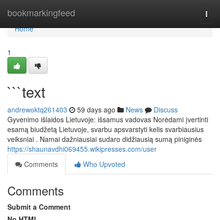
Home
bookmarkingfeed
Togg
navi
Home
1
```text
andrewoktq261403
59 days ago
News
Discuss
Gyvenimo išlaidos Lietuvoje: išsamus vadovas Norėdami įvertinti
esamą biudžetą Lietuvoje, svarbu apsvarstyti kelis svarbiausius
veiksniai . Namai dažniausiai sudaro didžiausią sumą piniginės
https://shaunavdhi069455.wikipresses.com/user
Comments
Who Upvoted
Comments
Submit a Comment
No HTML