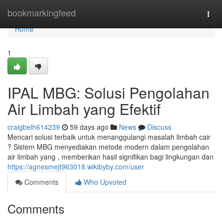
Home
bookmarkingfeed
Togg
navi
Home
1
IPAL MBG: Solusi Pengolahan
Air Limbah yang Efektif
craigbelh614239
59 days ago
News
Discuss
Mencari solusi terbaik untuk menanggulangi masalah limbah cair
? Sistem MBG menyediakan metode modern dalam pengolahan
air limbah yang , memberikan hasil signifikan bagi lingkungan dan
https://agnesmejt963018.wikibyby.com/user
Comments
Who Upvoted
Comments