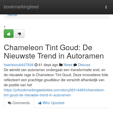
Home
bookmarkingfeed
Togg
navi
Home
1
Chameleon Tint Goud: De
Nieuwste Trend in Autoramen
haarisxoub427826
61 days ago
News
Discuss
De wereld van autoramen ondergaat een transformatie snel, en
de nieuwste rage is Chameleon Tint Goud. Deze innovatieve folie
reflecteert een prachtige goudkleur die verschilt afhankelijk van
de positie van het
https://prbookmarkingwebsites.com/story28314483/chameleon-
tint-goud-de-nieuwste-trend-in-autoramen
Comments
Who Upvoted