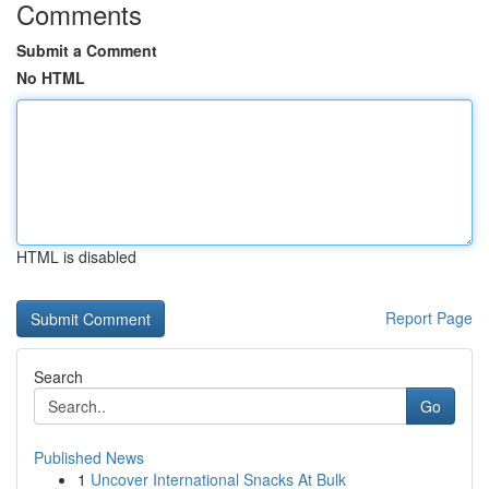
Comments
Submit a Comment
No HTML
HTML is disabled
Report Page
Search
Go
Published News
1
Uncover International Snacks At Bulk