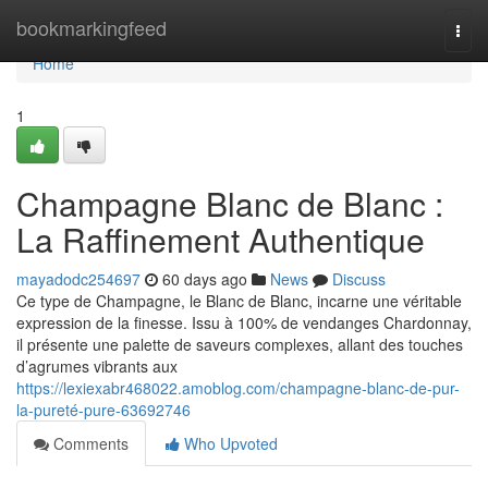
Home
bookmarkingfeed
Togg
navi
Home
1
Champagne Blanc de Blanc :
La Raffinement Authentique
mayadodc254697
60 days ago
News
Discuss
Ce type de Champagne, le Blanc de Blanc, incarne une véritable
expression de la finesse. Issu à 100% de vendanges Chardonnay,
il présente une palette de saveurs complexes, allant des touches
d’agrumes vibrants aux
https://lexiexabr468022.amoblog.com/champagne-blanc-de-pur-
la-pureté-pure-63692746
Comments
Who Upvoted