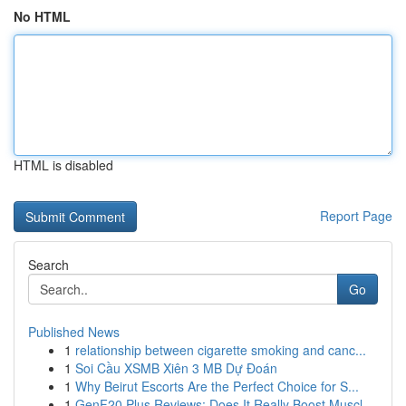
No HTML
HTML is disabled
Report Page
Search
Go
Published News
1
relationship between cigarette smoking and canc...
1
Soi Cầu XSMB Xiên 3 MB Dự Đoán
1
Why Beirut Escorts Are the Perfect Choice for S...
1
GenF20 Plus Reviews: Does It Really Boost Muscl...