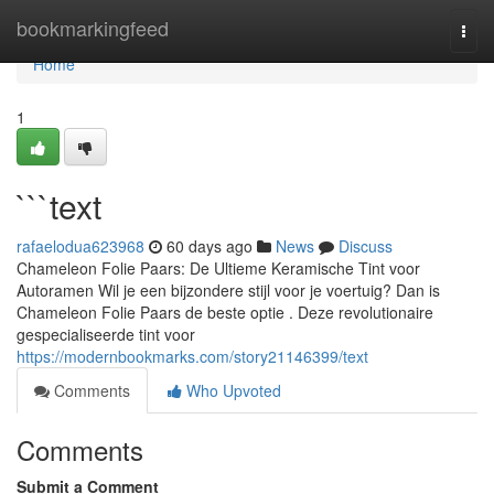
Home
bookmarkingfeed
Togg
navi
Home
1
```text
rafaelodua623968
60 days ago
News
Discuss
Chameleon Folie Paars: De Ultieme Keramische Tint voor
Autoramen Wil je een bijzondere stijl voor je voertuig? Dan is
Chameleon Folie Paars de beste optie . Deze revolutionaire
gespecialiseerde tint voor
https://modernbookmarks.com/story21146399/text
Comments
Who Upvoted
Comments
Submit a Comment